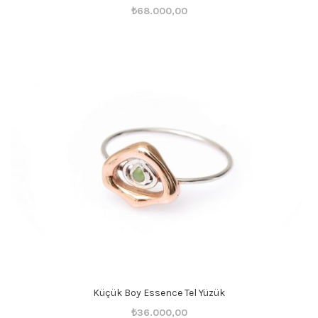
Orijinal
Şu
₺
68.000,00
fiyat:
andaki
₺68.001,00.
fiyat:
₺68.000,00.
Küçük Boy Essence Tel Yüzük
Orijinal
Şu
₺
36.000,00