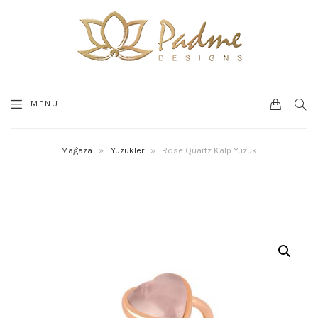
0
SEA
MENU
CART
Mağaza
»
Yüzükler
»
Rose Quartz Kalp Yüzük