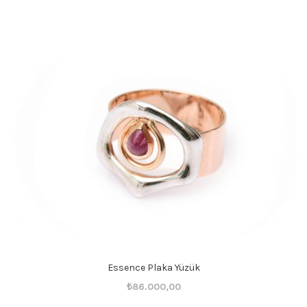
fiyat:
andaki
₺36.001,00.
fiyat:
₺36.000,00.
Essence Plaka Yüzük
Orijinal
Şu
₺
86.000,00
fiyat:
andaki