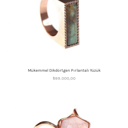
Mükemmel Dikdörtgen Pırlantalı Yüzük
Orijinal
Şu
₺
99.000,00
fiyat:
andaki
₺99.001,00.
fiyat:
₺99.000,00.