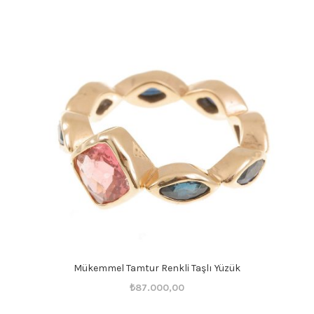
fiyat:
andaki
₺46.001,00.
fiyat:
₺46.000,00.
Mükemmel Tamtur Renkli Taşlı Yüzük
Orijinal
Şu
₺
87.000,00
fiyat:
andaki