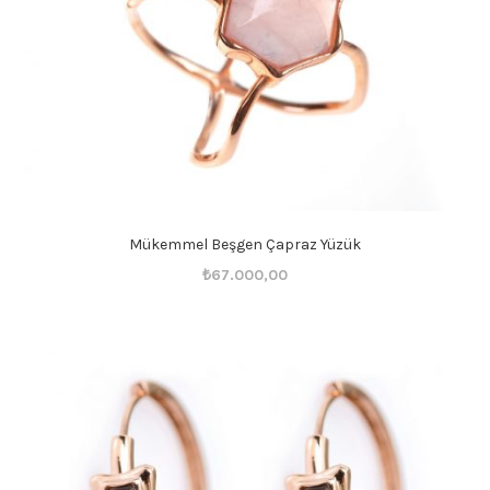
Mükemmel Beşgen Çapraz Yüzük
Orijinal
Şu
₺
67.000,00
fiyat:
andaki
₺67.001,00.
fiyat:
₺67.000,00.