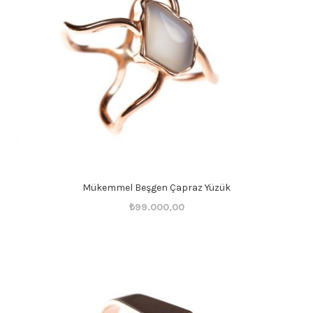
Mükemmel Beşgen Çapraz Yüzük
Orijinal
Şu
₺
99.000,00
fiyat:
andaki
₺99.001,00.
fiyat:
₺99.000,00.