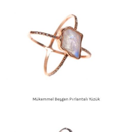
₺42.000,00.
Mükemmel Beşgen Pırlantalı Yüzük