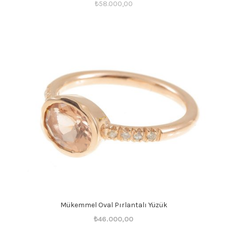
₺
58.000,00
Mükemmel Oval Pırlantalı Yüzük
Orijinal
Şu
₺
46.000,00