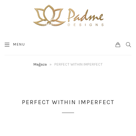
0
SEA
MENU
CART
Mağaza
»
PERFECT WITHIN IMPERFECT
PERFECT WITHIN IMPERFECT