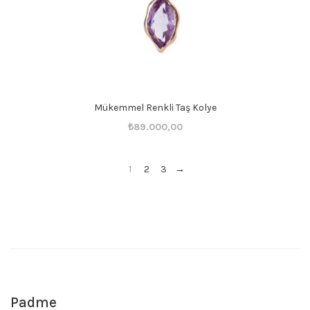
Mükemmel Renkli Taş Kolye
Orijinal
Şu
₺
89.000,00
fiyat:
andaki
₺89.001,00.
fiyat:
1
2
3
→
₺89.000,00.
Padme