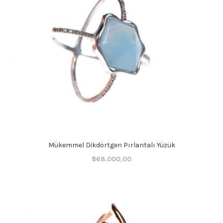
Mükemmel Dikdörtgen Pırlantalı Yüzük
Orijinal
Şu
₺
68.000,00
fiyat:
andaki
₺68.001,00.
fiyat:
₺68.000,00.