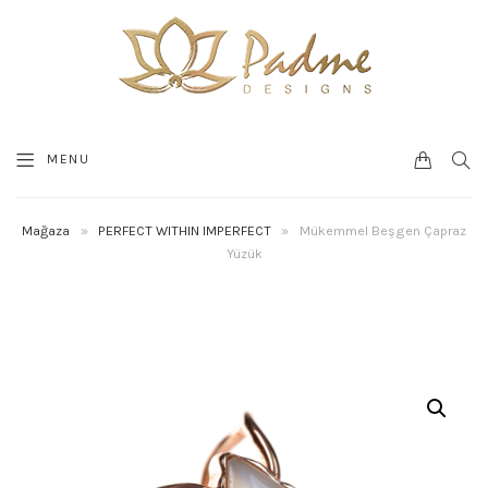
0
SEA
MENU
CART
Mağaza
»
PERFECT WITHIN IMPERFECT
»
Mükemmel Beşgen Çapraz
Yüzük