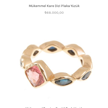
Mükemmel Kare Dizi Plaka Yüzük
Orijinal
Şu
₺
68.000,00
fiyat:
andaki
₺68.001,00.
fiyat:
₺68.000,00.