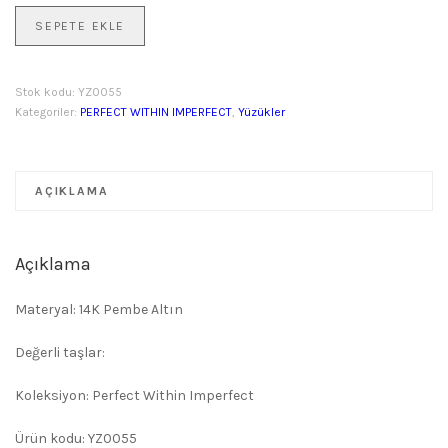
Mükemmel
SEPETE EKLE
Beşgen
Çapraz
Yüzük
Stok kodu:
YZ0055
adet
Kategoriler:
PERFECT WITHIN IMPERFECT
,
Yüzükler
AÇIKLAMA
Açıklama
Materyal: 14K Pembe Altın
Değerli taşlar:
Koleksiyon: Perfect Within Imperfect
Ürün kodu: YZ0055