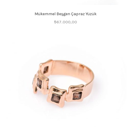
Mükemmel Beşgen Çapraz Yüzük
Orijinal
Şu
₺
67.000,00
fiyat:
andaki
₺67.001,00.
fiyat:
₺67.000,00.