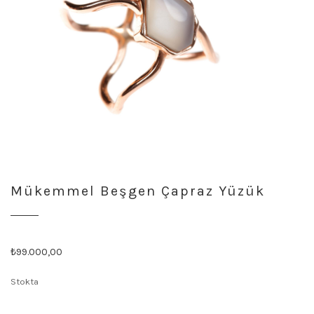
Mükemmel Beşgen Çapraz Yüzük
Orijinal
Şu
₺
99.000,00
fiyat:
andaki
Stokta
₺99.001,00.
fiyat:
₺99.000,00.