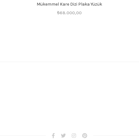
Mükemmel Kare Dizi Plaka Yüzük
Orijinal
Şu
₺
68.000,00
fiyat:
andaki
₺68.001,00.
fiyat:
₺68.000,00.