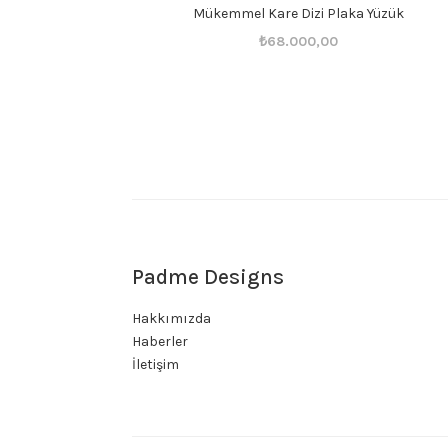
Mükemmel Kare Dizi Plaka Yüzük
Orijinal
Şu
₺
68.000,00
fiyat:
andaki
₺68.001,00.
fiyat:
₺68.000,00.
Padme Designs
Hakkımızda
Haberler
İletişim