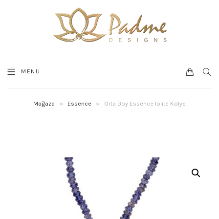
0
SEA
MENU
CART
Mağaza
»
Essence
»
Orta Boy Essence Iolite Kolye