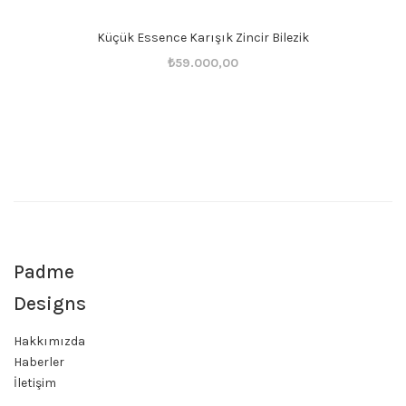
Küçük Essence Karışık Zincir Bilezik
Orijinal
Şu
₺
59.000,00
fiyat:
andaki
₺59.001,00.
fiyat:
₺59.000,00.
Padme
Designs
Hakkımızda
Haberler
İletişim