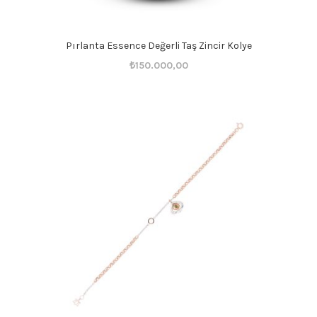
Pırlanta Essence Değerli Taş Zincir Kolye
Orijinal
Şu
₺
150.000,00
fiyat:
andaki
₺150.001,00.
fiyat:
₺150.000,00.