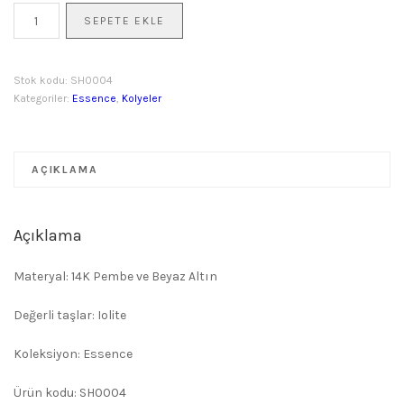
Orta
₺88.000,00.
SEPETE EKLE
Boy
Essence
Iolite
Stok kodu:
SH0004
Kolye
Kategoriler:
Essence
,
Kolyeler
adet
AÇIKLAMA
Açıklama
Materyal: 14K Pembe ve Beyaz Altın
Değerli taşlar: Iolite
Koleksiyon: Essence
Ürün kodu: SH0004