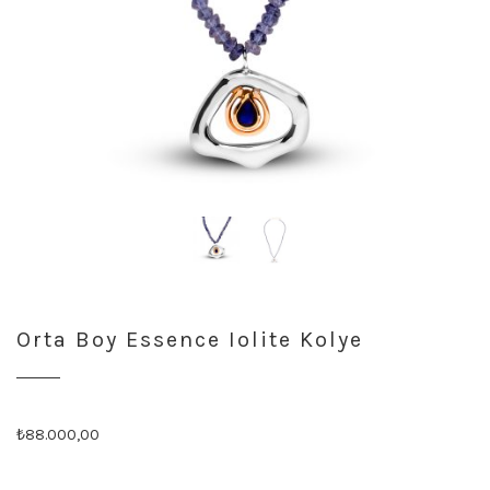
Orta Boy Essence Iolite Kolye
Orijinal
Şu
₺
88.000,00
fiyat:
andaki
₺88.001,00.
fiyat: