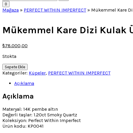
Cart
0
Mağaza
»
PERFECT WITHIN IMPERFECT
»
Mükemmel Kare Diz
Mükemmel Kare Dizi Kulak 
Orijinal
Şu
₺
78.000,00
fiyat:
andaki
fiyat:
Stokta
₺78.001,00.
₺78.000,00.
Mükemmel
Sepete Ekle
Kare
Kategoriler:
Küpeler
,
PERFECT WITHIN IMPERFECT
Dizi
Kulak
Açıklama
Üstü
Küpe
Açıklama
adet
Materyal: 14K pembe altın
Değerli taşlar: 1.20ct Smoky Quartz
Koleksiyon: Perfect Within Imperfect
Ürün kodu: KP0041