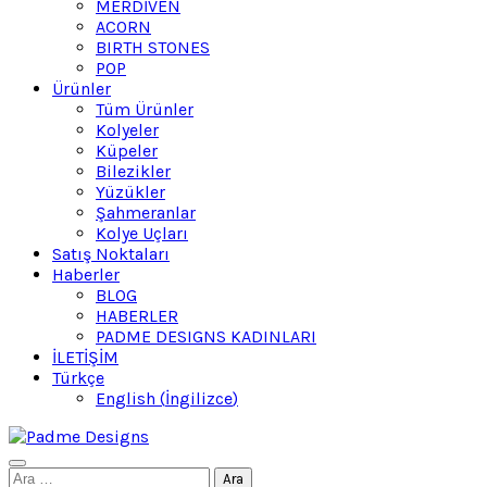
MERDİVEN
ACORN
BIRTH STONES
POP
Ürünler
Tüm Ürünler
Kolyeler
Küpeler
Bilezikler
Yüzükler
Şahmeranlar
Kolye Uçları
Satış Noktaları
Haberler
BLOG
HABERLER
PADME DESIGNS KADINLARI
İLETİŞİM
Türkçe
English
(
İngilizce
)
Search
Arama: