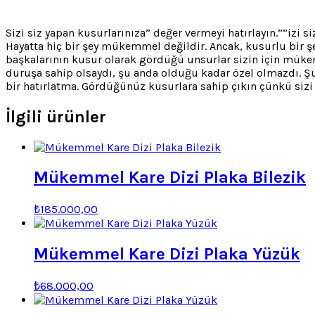
Sizi siz yapan kusurlarınıza” değer vermeyi hatırlayın.””izi s
Hayatta hiç bir şey mükemmel değildir. Ancak, kusurlu bir şe
başkalarının kusur olarak gördüğü unsurlar sizin için mükem
duruşa sahip olsaydı, şu anda olduğu kadar özel olmazdı. 
bir hatırlatma. Gördüğünüz kusurlara sahip çıkın çünkü sizi s
İlgili ürünler
Mükemmel Kare Dizi Plaka Bilezik
Orijinal
Şu
₺
185.000,00
fiyat:
andaki
fiyat:
₺185.001,00.
₺185.000,00.
Mükemmel Kare Dizi Plaka Yüzük
Orijinal
Şu
₺
68.000,00
fiyat:
andaki
fiyat:
₺68.001,00.