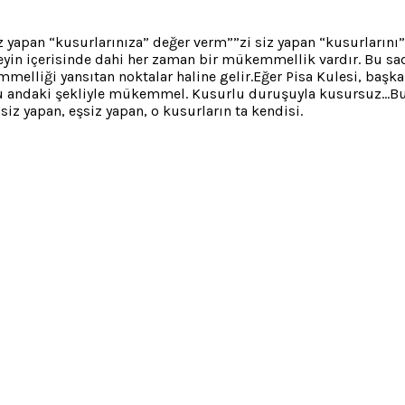
iz yapan “kusurlarınıza” değer verm””zi siz yapan “kusurlarını”
yin içerisinde dahi her zaman bir mükemmellik vardır. Bu sadec
melliği yansıtan noktalar haline gelir.Eğer Pisa Kulesi, baş
Şu andaki şekliyle mükemmel. Kusurlu duruşuyla kusursuz…Bu
iz yapan, eşsiz yapan, o kusurların ta kendisi.