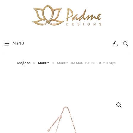
0
SEA
MENU
CART
Mağaza
»
Mantra
»
Mantra OM MANI PADME HUM Kolye