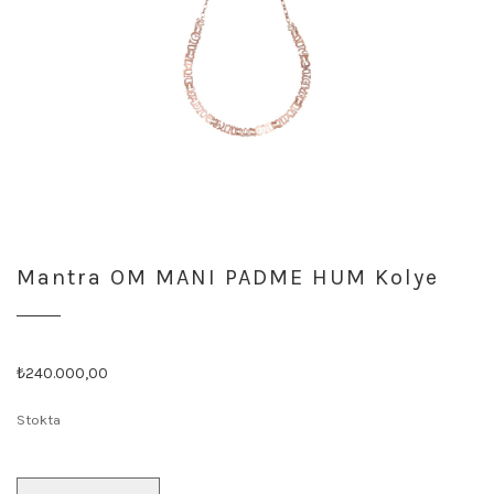
Mantra OM MANI PADME HUM Kolye
Orijinal
Şu
₺
240.000,00
fiyat:
andaki
Stokta
₺240.001,00.
fiyat:
₺240.000,00.
Mantra