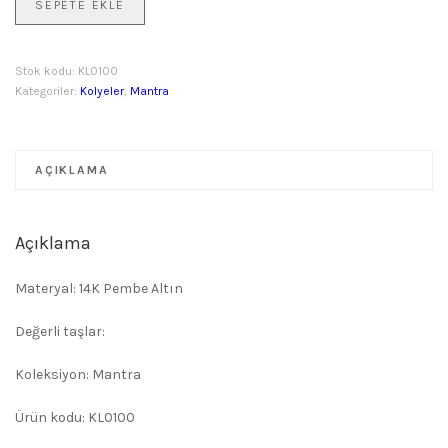
SEPETE EKLE
OM
MANI
PADME
Stok kodu:
KL0100
HUM
Kategoriler:
Kolyeler
,
Mantra
Kolye
adet
AÇIKLAMA
Açıklama
Materyal: 14K Pembe Altın
Değerli taşlar:
Koleksiyon: Mantra
Ürün kodu: KL0100