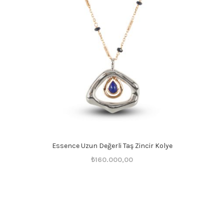
Essence Uzun Değerli Taş Zincir Kolye
Orijinal
Şu
₺
160.000,00
fiyat:
andaki
₺160.001,00.
fiyat:
₺160.000,00.