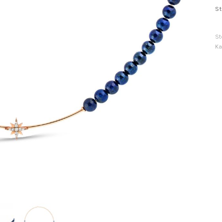
St
St
Ka