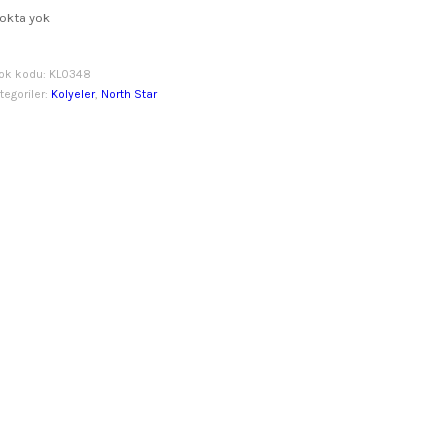
okta yok
ok kodu:
KL0348
tegoriler:
Kolyeler
,
North Star