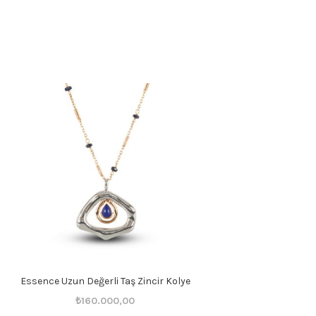
Essence Uzun Değerli Taş Zincir Kolye
Orijinal
Şu
₺
160.000,00