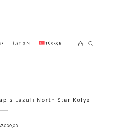
0
SEARCH
ER
İLETİŞİM
TÜRKÇE
CART
apis Lazuli North Star Kolye
87.000,00