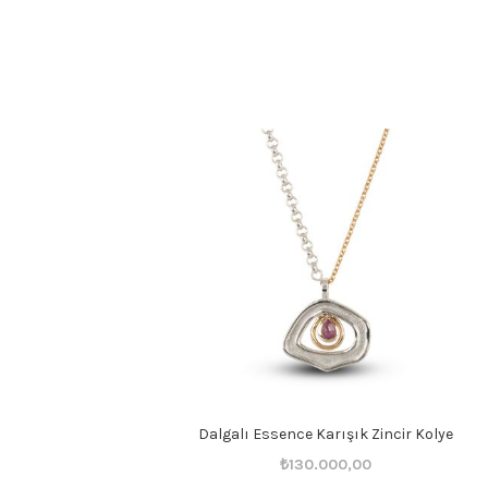
Dalgalı Essence Karışık Zincir Kolye
Orijinal
Şu
₺
130.000,00