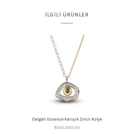
İLGILI ÜRÜNLER
Dalgalı Essence Karışık Zincir Kolye
Orijinal
Şu
₺
130.000,00