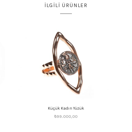
İLGILI ÜRÜNLER
Küçük Kadın Yüzük
Orijinal
Şu
₺
99.000,00
fiyat:
andaki
₺99.001,00.
fiyat: