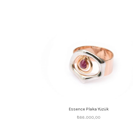
Essence Plaka Yüzük
Orijinal
Şu
₺
86.000,00
fiyat:
andaki
₺86.001,00.
fiyat: