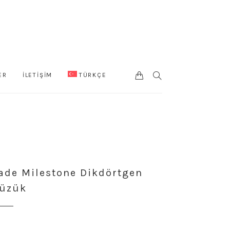
0
SEARCH
ER
İLETİŞİM
TÜRKÇE
CART
ade Milestone Dikdörtgen
üzük