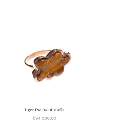
Tiger Eye Bulut Yüzük
Orijinal
Şu
₺
94.000,00
fiyat:
andaki
₺94.001,00.
fiyat: