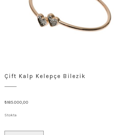
Çift Kalp Kelepçe Bilezik
Orijinal
Şu
₺
185.000,00
fiyat:
andaki
Stokta
₺185.001,00.
fiyat:
₺185.000,00.
Çift