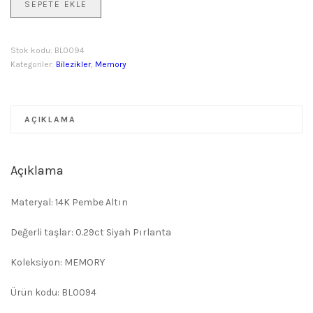
SEPETE EKLE
Kalp
Kelepçe
Bilezik
Stok kodu:
BL0094
adet
Kategoriler:
Bilezikler
,
Memory
AÇIKLAMA
Açıklama
Materyal: 14K Pembe Altın
Değerli taşlar: 0.29ct Siyah Pırlanta
Koleksiyon: MEMORY
Ürün kodu: BL0094