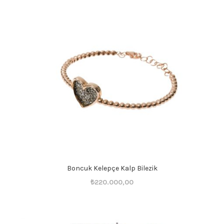
Boncuk Kelepçe Kalp Bilezik
Orijinal
Şu
₺
220.000,00
fiyat:
andaki
₺220.001,00.
fiyat:
₺220.000,00.