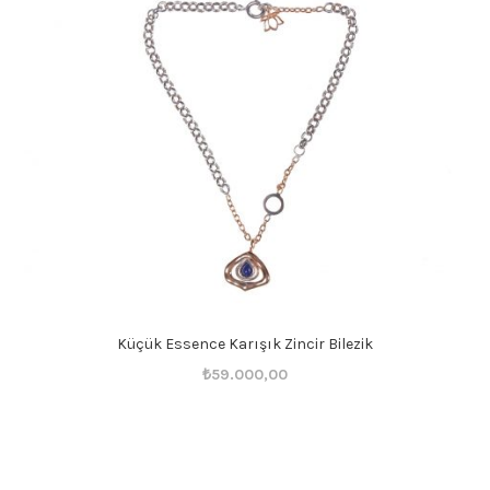
Küçük Essence Karışık Zincir Bilezik
Orijinal
Şu
₺
59.000,00
fiyat:
andaki
₺59.001,00.
fiyat:
₺59.000,00.