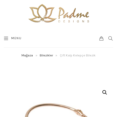
0
SEA
MENU
CART
Mağaza
»
Bilezikler
»
Çift Kalp Kelepçe Bilezik