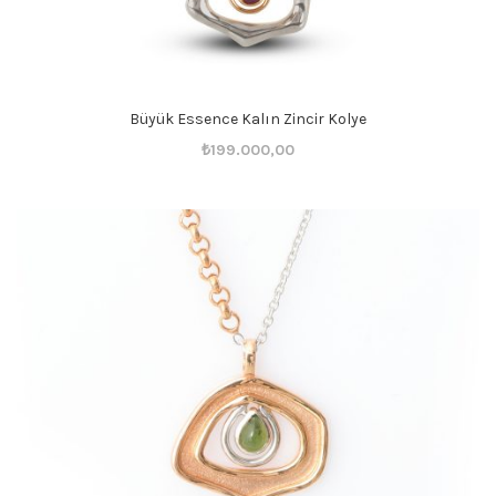
Büyük Essence Kalın Zincir Kolye
Orijinal
Şu
₺
199.000,00
fiyat:
andaki
₺199.001,00.
fiyat:
₺199.000,00.