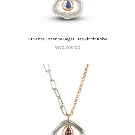
Pırlanta Essence Değerli Taş Zincir Kolye
Orijinal
Şu
₺
150.000,00
fiyat:
andaki
₺150.001,00.
fiyat:
₺150.000,00.