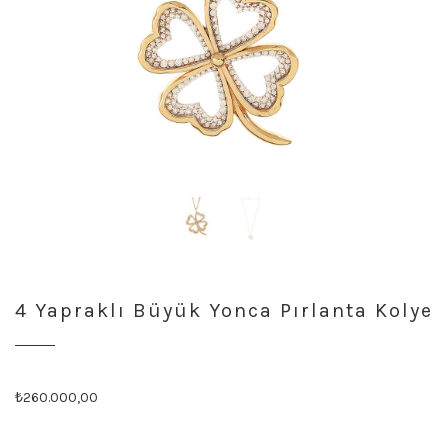
4 Yapraklı Büyük Yonca Pırlanta Kolye
Orijinal
Şu
₺
260.000,00
fiyat:
andaki
₺260.001,00.
fiyat: