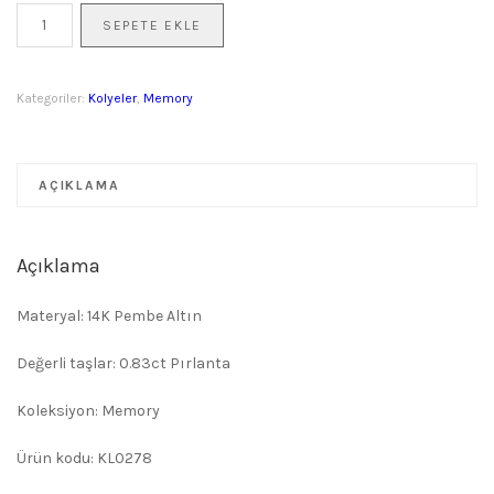
4
₺260.000,00.
SEPETE EKLE
Yapraklı
Büyük
Yonca
Kategoriler:
Kolyeler
,
Memory
Pırlanta
Kolye
adet
AÇIKLAMA
Açıklama
Materyal: 14K Pembe Altın
Değerli taşlar: 0.83ct Pırlanta
Koleksiyon: Memory
Ürün kodu: KL0278