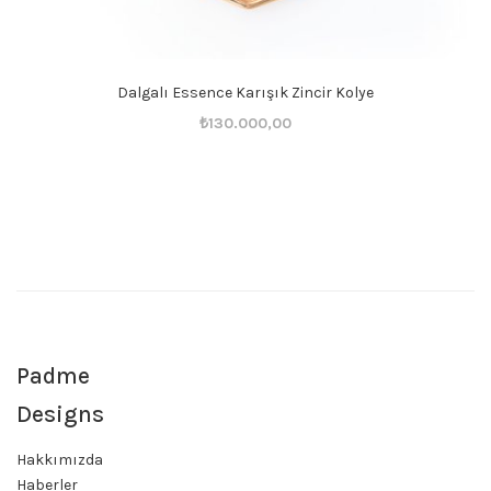
Dalgalı Essence Karışık Zincir Kolye
Orijinal
Şu
₺
130.000,00
fiyat:
andaki
₺130.001,00.
fiyat:
₺130.000,00.
Padme
Designs
Hakkımızda
Haberler