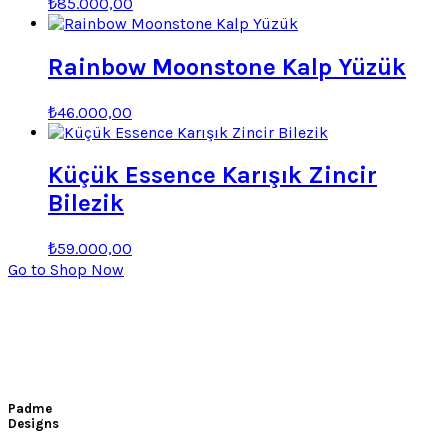
₺
85.000,00
Rainbow Moonstone Kalp Yüzük
₺
46.000,00
Küçük Essence Karışık Zincir
Bilezik
Orijinal
Şu
₺
59.000,00
fiyat:
andaki
Go to Shop Now
fiyat:
₺59.001,00.
₺59.000,00.
Padme
Designs