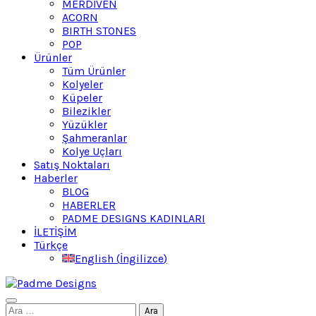
MERDİVEN
ACORN
BIRTH STONES
POP
Ürünler
Tüm Ürünler
Kolyeler
Küpeler
Bilezikler
Yüzükler
Şahmeranlar
Kolye Uçları
Satış Noktaları
Haberler
BLOG
HABERLER
PADME DESIGNS KADINLARI
İLETİŞİM
Türkçe
English
(
İngilizce
)
Search
Arama: