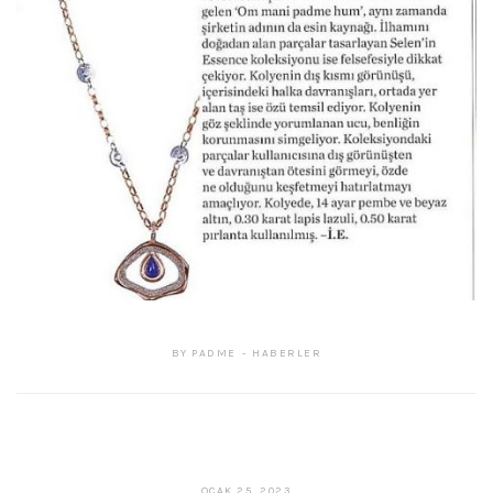
BY
PADME
HABERLER
ŞUBAT
OCAK 25, 2023