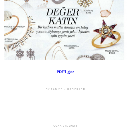
PDF’i gör
BY
PADME
HABERLER
ŞUBAT
OCAK 25, 2023
27,