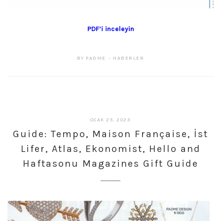
PDF’i inceleyin
BY
PADME
HABERLER
ŞUBAT
OCAK 25, 2023
27,
Guide: Tempo, Maison Française, İst
2023
Lifer, Atlas, Ekonomist, Hello and
Haftasonu Magazines Gift Guide