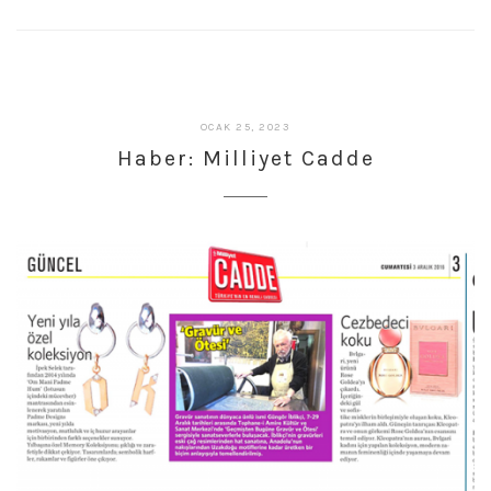
ŞUBAT
OCAK 25, 2023
27,
Haber: Milliyet Cadde
2023