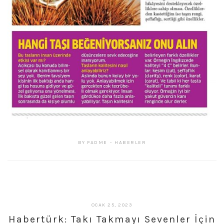
BY
PADME
HABERLER
ŞUBAT
OCAK 25, 2023
27,
Habertürk: Takı Takmayı Sevenler İçin
2023