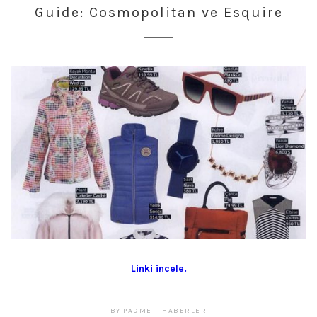
27,
Guide: Cosmopolitan ve Esquire
2023
Linki incele.
BY
PADME
HABERLER