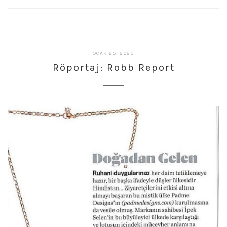
ŞUBAT
OCAK 25, 2023
27,
Röportaj: Robb Report
2023