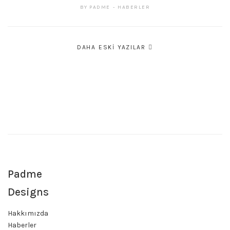
BY
PADME
HABERLER
Yazı
DAHA ESKI YAZILAR
gezinmesi
Padme
Designs
Hakkımızda
Haberler