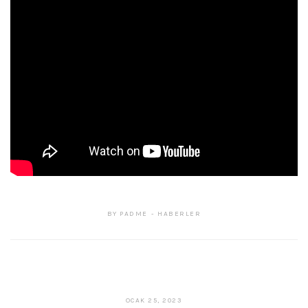
BY
PADME
HABERLER
ŞUBAT
OCAK 25, 2023