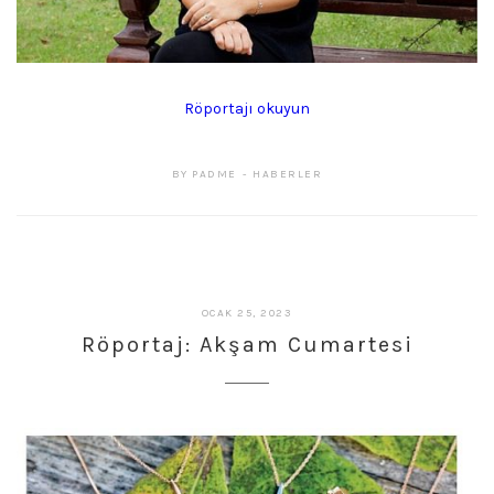
Röportajı okuyun
BY
PADME
HABERLER
ŞUBAT
OCAK 25, 2023
27,
Röportaj: Akşam Cumartesi
2023