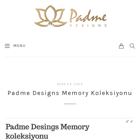
0
SEA
MENU
CART
ŞUBAT
OCAK 25, 2023
Full
27,
Padme Designs Memory Koleksiyonu
2023
Width