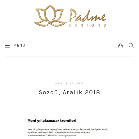
0
SEA
MENU
CART
ŞUBAT
ARALIK 25, 2018
27,
Sözcü, Aralık 2018
2023